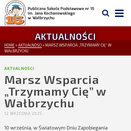
AKTUALNOŚCI
HOME
»
AKTUALNOŚCI
»
MARSZ WSPARCIA „TRZYMAMY CIĘ” W
WAŁBRZYCHU
AKTUALNOŚCI
Marsz Wsparcia
„Trzymamy Cię” w
Wałbrzychu
12 WRZEŚNIA 2025
10 września, w Światowym Dniu Zapobiegania