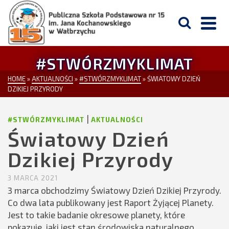
#STWÓRZMYKLIMAT
HOME
»
AKTUALNOŚCI
»
#STWÓRZMYKLIMAT
»
ŚWIATOWY DZIEŃ
DZIKIEJ PRZYRODY
|
#STWÓRZMYKLIMAT
AKTUALNOŚCI
Światowy Dzień
Dzikiej Przyrody
3 MARCA 2021
3 marca obchodzimy Światowy Dzień Dzikiej Przyrody.
Co dwa lata publikowany jest Raport Żyjącej Planety.
Jest to takie badanie okresowe planety, które
pokazuje, jaki jest stan środowiska naturalnego.