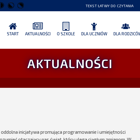
TEKST ŁATWY DO CZYTANIA
START
AKTUALNOŚCI
O SZKOLE
DLA UCZNIÓW
DLA RODZICÓ
AKTUALNOŚCI
o oddolna inicjatywa promująca programowanie i umiejętności
zumieć otaczający nas świat, który ulega ciągłym zmianom. W