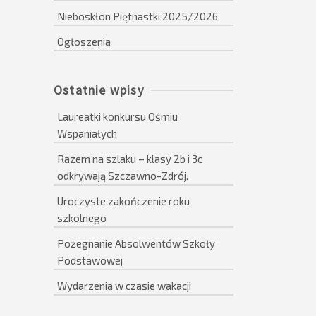
Nieboskłon Piętnastki 2025/2026
Ogłoszenia
Ostatnie wpisy
Laureatki konkursu Ośmiu
Wspaniałych
Razem na szlaku – klasy 2b i 3c
odkrywają Szczawno-Zdrój.
Uroczyste zakończenie roku
szkolnego
Pożegnanie Absolwentów Szkoły
Podstawowej
Wydarzenia w czasie wakacji