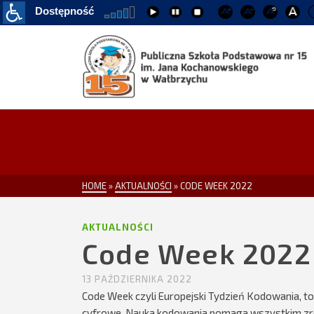
HOME
»
AKTUALNOŚCI
»
CODE WEEK 2022
AKTUALNOŚCI
Code Week 2022
13 PAŹDZIERNIKA 2022
Code Week czyli Europejski Tydzień Kodowania, t
cyfrowe. Nauka kodowania pomaga wszystkim zro