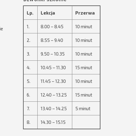
Lp.
Lekcja
Przerwa
1.
8.00 – 8.45
10 minut
ie
2.
8.55 – 9.40
10 minut
3.
9.50 – 10.35
10 minut
4.
10.45 – 11.30
15 minut
5.
11.45 – 12.30
10 minut
6.
12.40 – 13.25
15 minut
7.
13.40 – 14.25
5 minut
8.
14.30 – 15.15